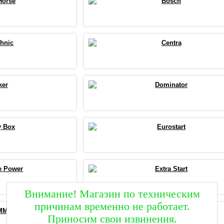
Horse
Bosch
chnic
Centra
ker
Dominator
y Box
Eurostart
e Power
Extra Start
Внимание! Магазин по техническим
причинам временно не работает.
MM
FireBall
Приносим свои извинения.