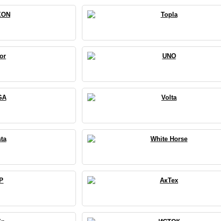
XON
Topla
or
UNO
GA
Volta
ta
White Horse
P
АкТех