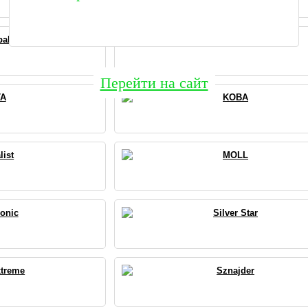
bal
HertsBerg
Перейти на сайт
TA
KOBA
list
MOLL
onic
Silver Star
xtreme
Sznajder