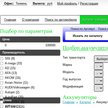
Офис:
Тюмень
Валюта:
руб
Мой профиль
/
Регистрация
Главная
О компании
Поиск по автомобилю
Каталог товаров
Поиск по Артикул
Поиск 
Подбор по параметрам
Цена
0
100000
Подбор аккумулято
Производитель
Тип транспорта
555 (9)
A-mega (33)
Марка
AD (15)
Модель
AFA (13)
AKOM (16)
Год выпуска
Asian Horse (11)
Модификация
AUDI/Volkswagen (6)
Autojet (2)
Аккумуляторы
AutoPart (25)
Длина
AUTOTEC (8)
Главная
→
Каталог
→ Аккуму
165 мм (1)
AVTOSIL (16)