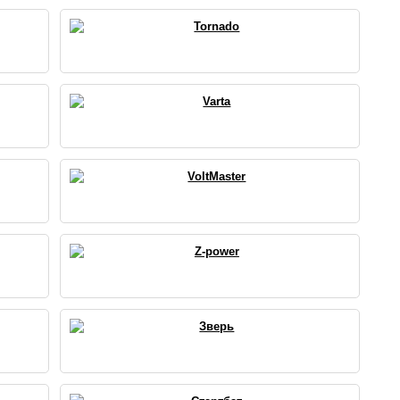
Tornado
Varta
VoltMaster
Z-power
Зверь