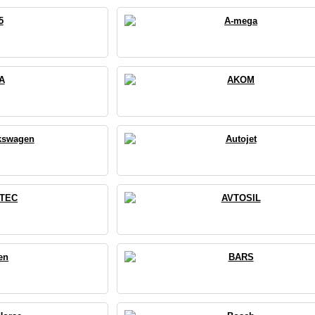
5
A-mega
A
AKOM
kswagen
Autojet
TEC
AVTOSIL
en
BARS