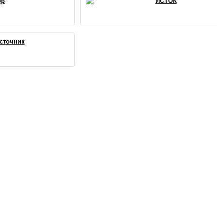
бр
ИСТОК
сточник