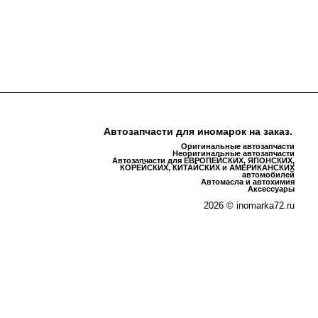
Автозапчасти для иномарок на заказ.
Оригинальные автозапчасти
Неоригинальные автозапчасти
Автозапчасти для ЕВРОПЕЙСКИХ, ЯПОНСКИХ,
КОРЕЙСКИХ, КИТАЙСКИХ и АМЕРИКАНСКИХ
автомобилей
Автомасла и автохимия
Аксессуары
2026 © inomarka72.ru