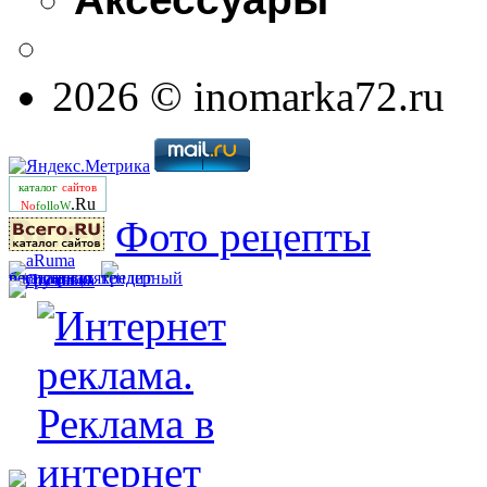
2026 © inomarka72.ru
каталог
сайтов
.Ru
No
folloW
Фото рецепты