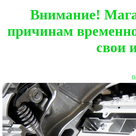
Внимание! Мага
причинам временно
свои 
П