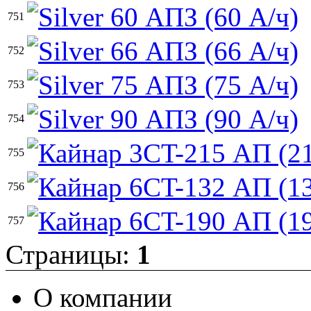
751
752
753
754
755
756
757
Страницы:
1
О компании