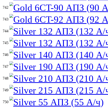
742
743
744
745
746
747
748
749
750