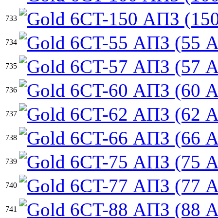
733
734
735
736
737
738
739
740
741