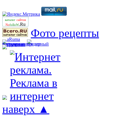
каталог
сайтов
.Ru
No
folloW
Фото рецепты
наверх ▲