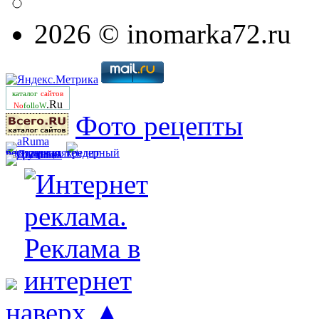
2026 © inomarka72.ru
каталог
сайтов
.Ru
No
folloW
Фото рецепты
наверх ▲