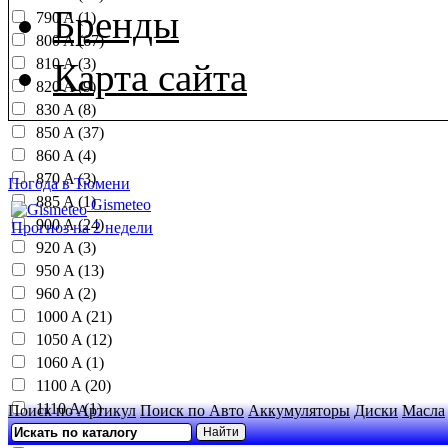
Бренды
790 A (1)
800 A (67)
810 A (3)
Карта сайта
820 A (9)
830 A (8)
850 A (37)
860 A (4)
870 A (3)
Погода в Тюмени
885 A (1)
Gismeteo
900 A (24)
Прогноз на 2 недели
920 A (3)
950 A (13)
960 A (2)
1000 A (21)
1050 A (12)
1060 A (1)
1100 A (20)
1110 A (1)
Поиск по Артикул
Поиск по Авто
Аккумуляторы
Диски
Масла
1150 A (16)