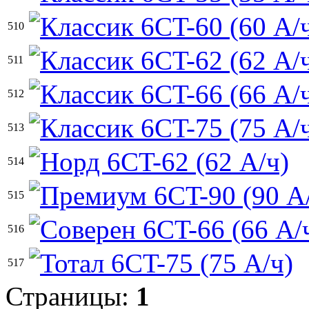
510
511
512
513
514
515
516
517
Страницы:
1