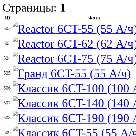
Страницы:
1
ID
Фото
502
503
504
505
506
507
508
509