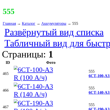
555
Главная
→
Каталог
→
Аккумуляторы
→ 555
Развёрнутый вид списка
Табличный вид для быстр
Страницы:
1
ID
Фото
555
465
6СТ-100-А3 
555
466
6СТ-140-А3 
555
467
6СТ-190-А3 