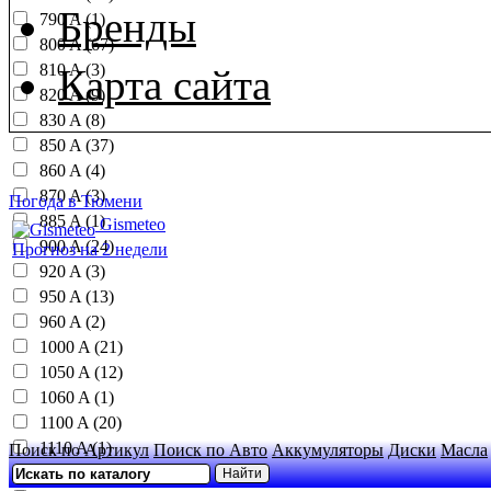
Бренды
790 A (1)
800 A (67)
810 A (3)
Карта сайта
820 A (9)
830 A (8)
850 A (37)
860 A (4)
870 A (3)
Погода в Тюмени
885 A (1)
Gismeteo
900 A (24)
Прогноз на 2 недели
920 A (3)
950 A (13)
960 A (2)
1000 A (21)
1050 A (12)
1060 A (1)
1100 A (20)
1110 A (1)
Поиск по Артикул
Поиск по Авто
Аккумуляторы
Диски
Масла
1150 A (16)