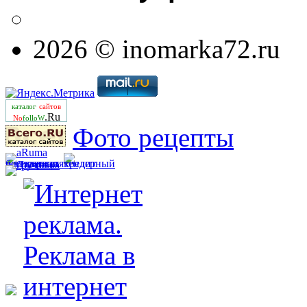
2026 © inomarka72.ru
каталог
сайтов
.Ru
No
folloW
Фото рецепты