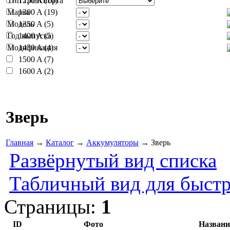
Тип транспорта
1250 A (10)
Марка
1300 A (19)
Модель
1350 A (5)
Год выпуска
1400 A (5)
Модификация
1450 A (4)
1500 A (7)
1600 A (2)
Зверь
Главная
→
Каталог
→
Аккумуляторы
→ Зверь
Развёрнутый вид списка
Табличный вид для быстр
Страницы:
1
ID
Фото
Названи