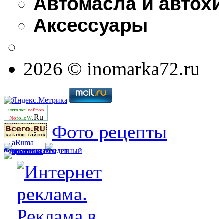
Автомасла и автох
Аксессуары
2026 © inomarka72.ru
каталог
сайтов
.Ru
No
folloW
Фото рецепты