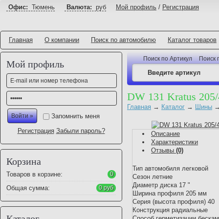
Офис:
Тюмень
Валюта:
руб
Мой профиль
/
Регистрация
Главная
О компании
Поиск по автомобилю
Каталог товаров
Поиск по Артикул
Поиск 
Мой профиль
DW 131 Kratus 205
Главная
→
Каталог
→
Шины
Запомнить меня
Регистрация
Забыли пароль?
Описание
Характеристики
Отзывы
(0)
Корзина
Тип автомобиля легковой
Товаров в корзине:
0
Сезон летние
Диаметр диска 17 "
Общая сумма:
0 руб
Ширина профиля 205 мм
Серия (высота профиля) 40
Конструкция радиальные
Каталог
Способ герметизации беска