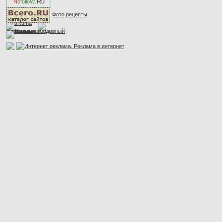
.Ru
No
folloW
Фото рецепты