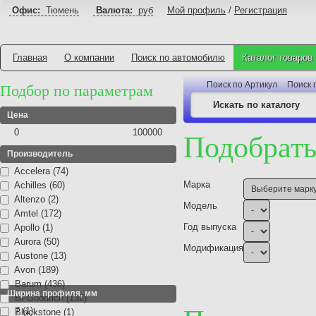
Офис:
Тюмень
Валюта:
руб
Мой профиль
/
Регистрация
Главная
О компании
Поиск по автомобилю
Каталог товаров
Поиск по Артикул
Поиск 
Подбор по параметрам
Цена
0
100000
Подобрать
Производитель
Accelera (74)
Марка
Achilles (60)
Altenzo (2)
Модель
Amtel (172)
Год выпуска
Apollo (1)
Aurora (50)
Модификация
Austone (13)
Avon (189)
Barum (436)
Ширина профиля, мм
BFGoodrich (132)
7 (1)
Blackstone (1)