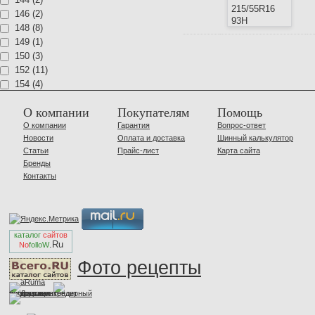
146 (2)
148 (8)
149 (1)
150 (3)
152 (11)
154 (4)
156 (1)
О компании
Покупателям
Помощь
158 (1)
160 (5)
О компании
Гарантия
Вопрос-ответ
Новости
Оплата и доставка
Шинный калькулятор
1006 (1)
Статьи
Прайс-лист
Карта сайта
Бренды
Контакты
каталог
сайтов
.Ru
No
folloW
Фото рецепты