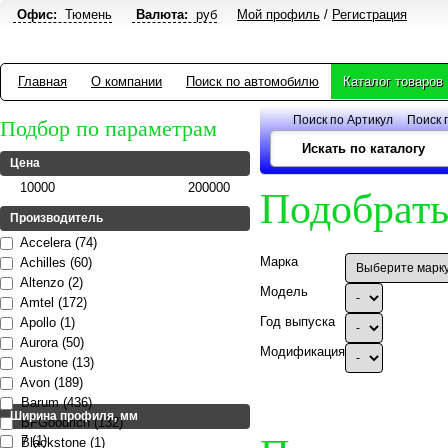
Офис:
Тюмень
Валюта:
руб
Мой профиль
/
Регистрация
Главная
О компании
Поиск по автомобилю
Каталог товаров
Поиск по Артикул
Поиск 
Подбор по параметрам
Цена
10000
200000
Подобрать
Производитель
Accelera (74)
Марка
Achilles (60)
Altenzo (2)
Модель
Amtel (172)
Год выпуска
Apollo (1)
Aurora (50)
Модификация
Austone (13)
Avon (189)
Barum (436)
Ширина профиля, мм
BFGoodrich (132)
7 (1)
Blackstone (1)