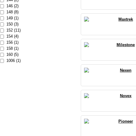
146 (2)
148 (8)
149 (1)
Maxtrek
150 (3)
152 (11)
154 (4)
156 (1)
Milestone
158 (1)
160 (5)
1006 (1)
Nexen
Novex
Pioneer