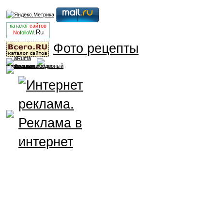
каталог
сайтов
.Ru
No
folloW
Фото рецепты