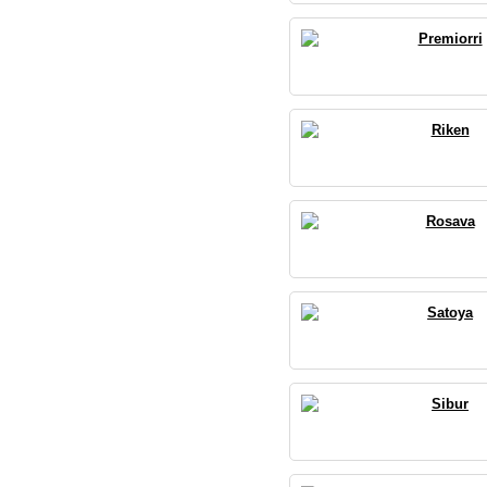
Premiorri
Riken
Rosava
Satoya
Sibur