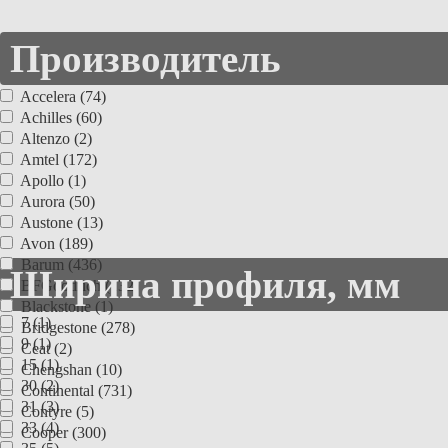
Производитель
Accelera (74)
Achilles (60)
Altenzo (2)
Amtel (172)
Apollo (1)
Aurora (50)
Austone (13)
Avon (189)
Barum (436)
Ширина профиля, мм
BFGoodrich (132)
Blackstone (1)
7 (1)
Bridgestone (278)
9 (1)
Ceat (2)
15 (1)
Chengshan (10)
30 (2)
Continental (731)
31 (3)
Contyre (5)
33 (4)
Cooper (300)