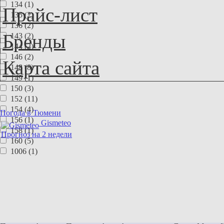
134 (1)
Прайс-лист
135 (2)
136 (2)
Бренды
143 (2)
144 (2)
146 (2)
Карта сайта
148 (8)
149 (1)
150 (3)
152 (11)
154 (4)
Погода в Тюмени
156 (1)
Gismeteo
158 (1)
Прогноз на 2 недели
160 (5)
1006 (1)