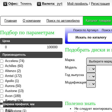
Офис:
Тюмень
Валюта:
руб
Мой профиль
/
Регистрация
Главная
О компании
Поиск по автомобилю
Каталог товаров
Поиск по Артикул
Поиск 
Подбор по параметрам
Цена
0
100000
Подобрать диски и
Производитель
Марка
Accelera (74)
Achilles (60)
Модель
Altenzo (2)
Год выпуска
Amtel (172)
Apollo (1)
Модификация
Aurora (50)
Austone (13)
Avon (189)
Barum (436)
Полезно знать
Ширина профиля, мм
BFGoodrich (132)
Не следует монтировать
7 (1)
Blackstone (1)