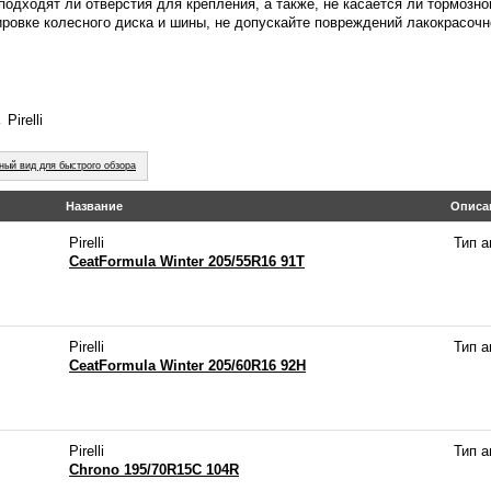
подходят ли отверстия для крепления, а также, не касается ли тормозно
ировке колесного диска и шины, не допускайте повреждений лакокрасочно
Pirelli
ный вид для быстрого обзора
Название
Описа
Pirelli
Тип 
CeatFormula Winter 205/55R16 91T
Pirelli
Тип 
CeatFormula Winter 205/60R16 92H
Pirelli
Тип 
Chrono 195/70R15C 104R