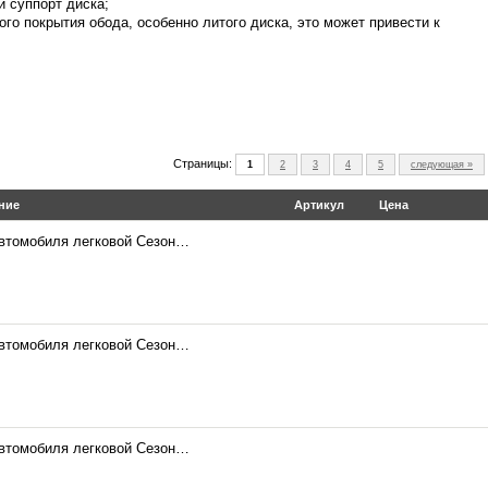
й суппорт диска;
го покрытия обода, особенно литого диска, это может привести к
Страницы:
1
2
3
4
5
следующая »
ние
Артикул
Цена
автомобиля легковой Сезон…
автомобиля легковой Сезон…
автомобиля легковой Сезон…