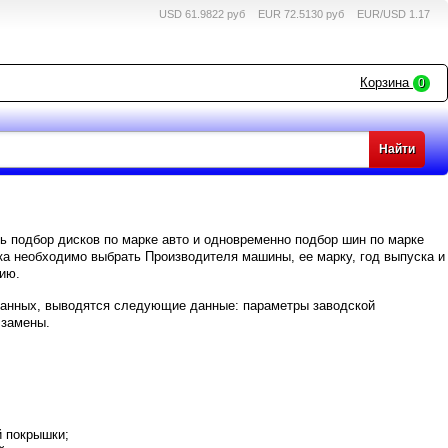
USD 61.9822 руб
EUR 72.5130 руб
EUR/USD 1.17
Корзина
0
ь подбор дисков по марке авто и одновременно подбор шин по марке
ка необходимо выбрать Производителя машины, ее марку, год выпуска и
ию.
 данных, выводятся следующие данные: параметры заводской
 замены.
й покрышки;