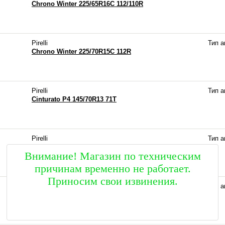
Chrono Winter 225/65R16C 112/110R
Pirelli
Тип 
Chrono Winter 225/70R15C 112R
Pirelli
Тип 
Cinturato P4 145/70R13 71T
Pirelli
Тип 
Cinturato P4 145/80R13 75T
Внимание! Магазин по техническим
причинам временно не работает.
Приносим свои извинения.
Pirelli
Тип 
Cinturato P4 155/65R13 73T