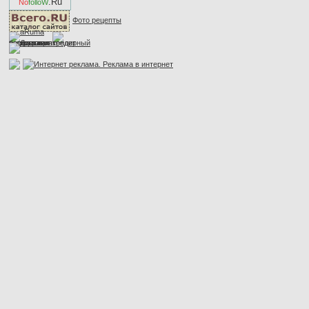
.Ru
No
folloW
Фото рецепты