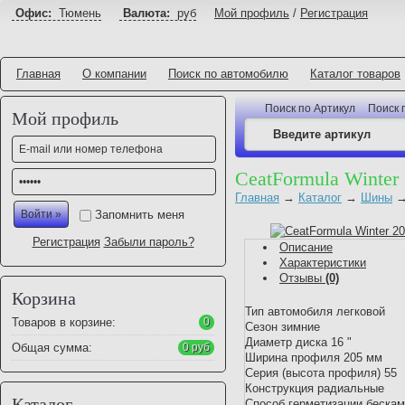
Офис:
Тюмень
Валюта:
руб
Мой профиль
/
Регистрация
Главная
О компании
Поиск по автомобилю
Каталог товаров
Поиск по Артикул
Поиск 
Мой профиль
CeatFormula Winter
Главная
→
Каталог
→
Шины
Запомнить меня
Регистрация
Забыли пароль?
Описание
Характеристики
Отзывы
(0)
Корзина
Тип автомобиля легковой
Товаров в корзине:
0
Сезон зимние
Диаметр диска 16 "
Общая сумма:
0 руб
Ширина профиля 205 мм
Серия (высота профиля) 55
Конструкция радиальные
Каталог
Способ герметизации беска