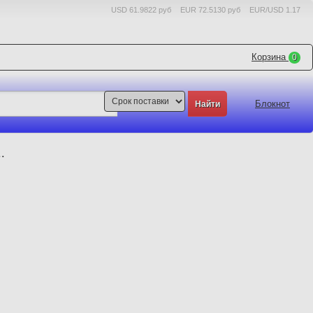
USD 61.9822 руб
EUR 72.5130 руб
EUR/USD 1.17
Корзина
0
Блокнот
.