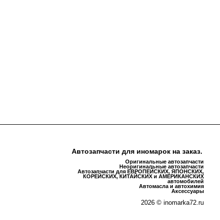
Автозапчасти для иномарок на заказ.
Оригинальные автозапчасти
Неоригинальные автозапчасти
Автозапчасти для ЕВРОПЕЙСКИХ, ЯПОНСКИХ,
КОРЕЙСКИХ, КИТАЙСКИХ и АМЕРИКАНСКИХ
автомобилей
Автомасла и автохимия
Аксессуары
2026 © inomarka72.ru