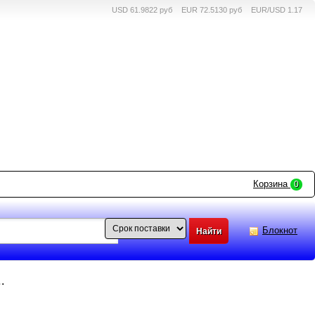
USD 61.9822 руб
EUR 72.5130 руб
EUR/USD 1.17
Корзина
0
Блокнот
.