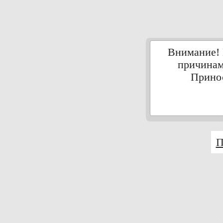
Внимание! 
причинам
Принос
П