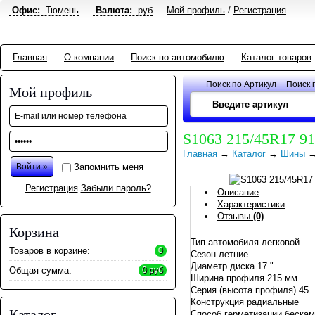
Офис:
Тюмень
Валюта:
руб
Мой профиль
/
Регистрация
Главная
О компании
Поиск по автомобилю
Каталог товаров
Поиск по Артикул
Поиск 
Мой профиль
S1063 215/45R17 
Главная
→
Каталог
→
Шины
Запомнить меня
Регистрация
Забыли пароль?
Описание
Характеристики
Отзывы
(0)
Корзина
Тип автомобиля легковой
Товаров в корзине:
0
Сезон летние
Диаметр диска 17 "
Общая сумма:
0 руб
Ширина профиля 215 мм
Серия (высота профиля) 45
Конструкция радиальные
Каталог
Способ герметизации беска