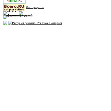
.Ru
No
folloW
Фото рецепты