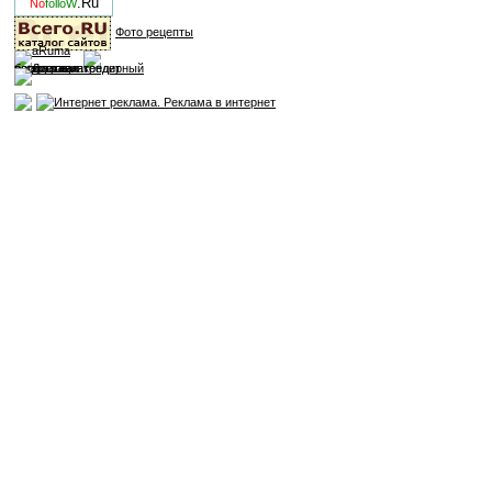
.Ru
No
folloW
Фото рецепты