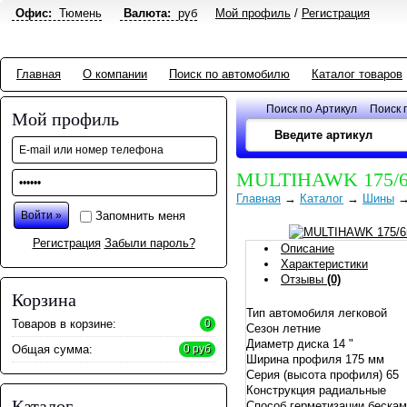
Офис:
Тюмень
Валюта:
руб
Мой профиль
/
Регистрация
Главная
О компании
Поиск по автомобилю
Каталог товаров
Поиск по Артикул
Поиск 
Мой профиль
MULTIHAWK 175/6
Главная
→
Каталог
→
Шины
Запомнить меня
Регистрация
Забыли пароль?
Описание
Характеристики
Отзывы
(0)
Корзина
Тип автомобиля легковой
Товаров в корзине:
0
Сезон летние
Диаметр диска 14 "
Общая сумма:
0 руб
Ширина профиля 175 мм
Серия (высота профиля) 65
Конструкция радиальные
Каталог
Способ герметизации беска