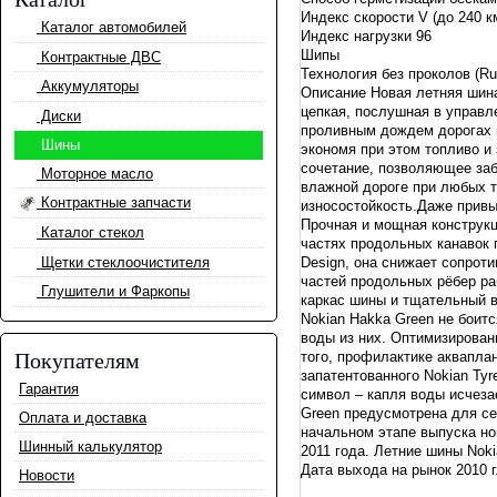
Индекс скорости V (до 240 к
Каталог автомобилей
Индекс нагрузки 96
Шипы
Контрактные ДВС
Технология без проколов (R
Аккумуляторы
Описание Новая летняя шина
цепкая, послушная в управ
Диски
проливным дождем дорогах и
Шины
экономя при этом топливо и
сочетание, позволяющее заб
Моторное масло
влажной дороге при любых т
Контрактные запчасти
износостойкость.Даже привы
Прочная и мощная конструк
Каталог стекол
частях продольных канавок 
Щетки стеклоочистителя
Design, она снижает сопрот
частей продольных рёбер ра
Глушители и Фаркопы
каркас шины и тщательный в
Nokian Hakka Green не боит
воды из них. Оптимизирован
Покупателям
того, профилактике аквапла
запатентованного Nokian Tyr
Гарантия
символ – капля воды исчеза
Green предусмотрена для се
Оплата и доставка
начальном этапе выпуска но
Шинный калькулятор
2011 года. Летние шины Nok
Дата выхода на рынок 2010 г
Новости