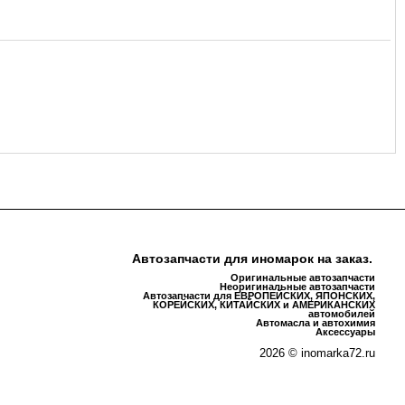
Автозапчасти для иномарок на заказ.
Оригинальные автозапчасти
Неоригинальные автозапчасти
Автозапчасти для ЕВРОПЕЙСКИХ, ЯПОНСКИХ,
КОРЕЙСКИХ, КИТАЙСКИХ и АМЕРИКАНСКИХ
автомобилей
Автомасла и автохимия
Аксессуары
2026 © inomarka72.ru