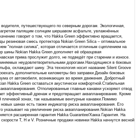
 водителя, путешествующего по северным дорогам. Экологичная,
а нагретом палящим солнцем шершавом асфальте, увлажнённых
качению говорит о том, что Hakka Green эффективно вращается,
ы резиновая смесь протектора Nokian Green Silica – оптимальное
ием "полная силика", которая отличается отличным сцеплением на
р шины Nokian Hakka Green дополняет её образцовая
авская прима прослужит долго, не подведёт при старении и износе.
ричиняемых неудовлетворительными дорогами.Находящиеся в боковых
ьфа, охлаждают шину. Эта технология носит название Silent Groove
проехать дополнительные километры без заправки.Дизайн боковых
 шума от автомобиля, возникающих во время движения. Добротный
ian Hakka Green оставаться акустически комфортной.Стабильная
го аквапланирования. Отполированные главные канавки ускоряют отвод
ивает эффективный дренаж и предотвращает аквапланирование. Кроме
й плечевой зонах, так называемые вентурные канавки.Помимо
) в новых шинах есть также индикатор риска аквапланирования. Его
то указывает на увеличение риска аквапланирования.Nokian Hakka
няется расширенная гарантия Hakka Guarantee/Хакка Гарантия. На
скорости T, H и V. Розничные продажи новинки Hakka начнутся весной