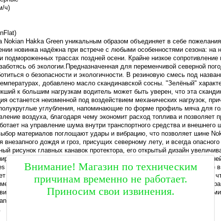
м/ч)
unFlat)
 Nokian Hakka Green уникальным образом объединяет в себе пожелания
лении новинка надёжна при встрече с любыми особенностями сезона: н
 подмороженных трассах поздней осени. Крайне низкое сопротивление 
 заботясь об экологии.Предназначенная для переменчивой северной погод
отиться о безопасности и экологичности. В резиновую смесь под назван
емпературах, добавлено масло скандинавской сосны. "Зелёный" характе
кший к большим нагрузкам водитель может быть уверен, что эта скандин
ция останется неизменной под воздействием механических нагрузок, п
полукруглые углубления, напоминающие по форме профиль мяча для гол
ивление воздуха, благодаря чему экономит расход топлива и позволяет 
ботает на управление шума внутри транспортного средства и внешнего
ыбор материалов поглощают удары и вибрацию, что позволяет шине Nok
ся внезапного дождя и гроз, присущих северному лету, и всегда опасно
ный рисунок главных канавок протектора, его открытый дизайн увелич
нирования способствуют и специальные канавки во внутренней и внешне
Внимание! Магазин по техническим
es индикатора степени износа протектора (DSI – Driving Safety Indicator
ет после того, как высота протектора достигнет четырёх миллиметров, ч
причинам временно не работает.
мейных автомобилей малого и среднего класса. На неё тоже распростра
Приносим свои извинения.
винки ассортимент будет иметь 24 наименования продукции с индексами 
ian Hakka изготавливаются на наших заводах в Финляндии и России.
.