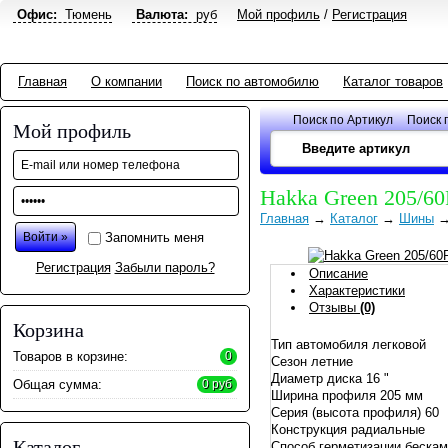
Офис:
Тюмень
Валюта:
руб
Мой профиль
/
Регистрация
Главная
О компании
Поиск по автомобилю
Каталог товаров
Поиск по Артикул
Поиск 
Мой профиль
Hakka Green 205/6
Главная
→
Каталог
→
Шины
Запомнить меня
Регистрация
Забыли пароль?
Описание
Характеристики
Отзывы
(0)
Корзина
Тип автомобиля легковой
Товаров в корзине:
0
Сезон летние
Диаметр диска 16 "
Общая сумма:
0 руб
Ширина профиля 205 мм
Серия (высота профиля) 60
Конструкция радиальные
Каталог
Способ герметизации беска