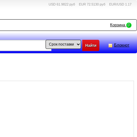
USD 61.9822 руб
EUR 72.5130 руб
EUR/USD 1.17
Корзина
0
Блокнот