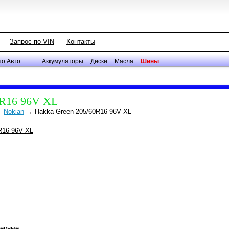
Запрос по VIN
Контакты
по Авто
Аккумуляторы
Диски
Масла
Шины
0R16 96V XL
→
Nokian
→
Hakka Green 205/60R16 96V XL
мерные