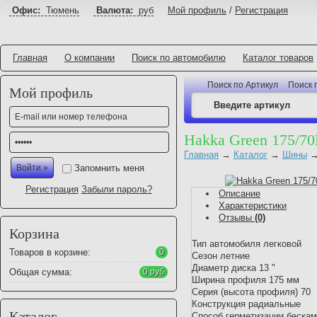
Офис:
Тюмень
Валюта:
руб
Мой профиль
/
Регистрация
Главная
О компании
Поиск по автомобилю
Каталог товаров
Поиск по Артикул
Поиск 
Мой профиль
Hakka Green 175/7
Главная
→
Каталог
→
Шины
Запомнить меня
Регистрация
Забыли пароль?
Описание
Характеристики
Отзывы
(0)
Корзина
Тип автомобиля легковой
Товаров в корзине:
0
Сезон летние
Диаметр диска 13 "
Общая сумма:
0 руб
Ширина профиля 175 мм
Серия (высота профиля) 70
Конструкция радиальные
Каталог
Способ герметизации беска