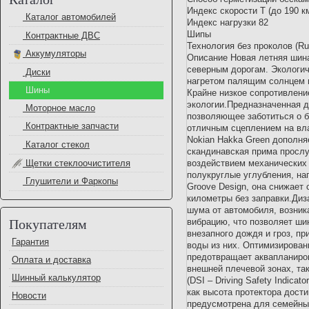
Индекс скорости T (до 190 к
Каталог автомобилей
Индекс нагрузки 82
Шипы
Контрактные ДВС
Технология без проколов (R
Аккумуляторы
Описание Новая летняя шина
северным дорогам. Экологич
Диски
нагретом палящим солнцем 
Шины
Крайне низкое сопротивлени
экологии.Предназначенная д
Моторное масло
позволяющее заботиться о б
Контрактные запчасти
отличным сцеплением на вла
Nokian Hakka Green дополня
Каталог стекол
скандинавская прима прослу
Щетки стеклоочистителя
воздействием механических
полукруглые углубления, на
Глушители и Фаркопы
Groove Design, она снижает
километры без заправки.Диз
шума от автомобиля, возни
Покупателям
вибрацию, что позволяет ши
внезапного дождя и гроз, п
Гарантия
воды из них. Оптимизирован
предотвращает аквапланиров
Оплата и доставка
внешней плечевой зонах, та
Шинный калькулятор
(DSI – Driving Safety Indica
как высота протектора дост
Новости
предусмотрена для семейных