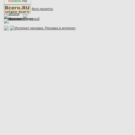
.Ru
No
folloW
Фото рецепты