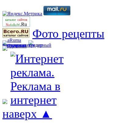
каталог
сайтов
.Ru
No
folloW
Фото рецепты
наверх ▲