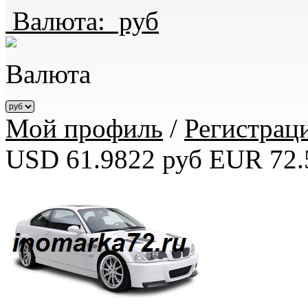
Валюта:
руб
Валюта
Мой профиль
/
Регистрац
USD 61.9822 руб
EUR 72.