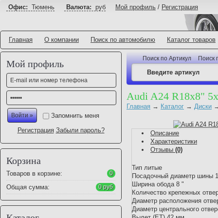
Офис:
Тюмень
Валюта:
руб
Мой профиль
/
Регистрация
Главная
О компании
Поиск по автомобилю
Каталог товаров
Поиск по Артикул
Поиск 
Мой профиль
Audi A24 R18x8" 5
Главная
→
Каталог
→
Диски
Запомнить меня
Регистрация
Забыли пароль?
Описание
Характеристики
Отзывы
(0)
Корзина
Тип литые
Товаров в корзине:
0
Посадочный диаметр шины 1
Ширина обода 8 "
Общая сумма:
0 руб
Количество крепежных отве
Диаметр расположения отве
Диаметр центрального отвер
Каталог
Вылет (ET) 42 мм