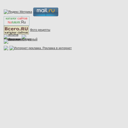
каталог
сайтов
.Ru
No
folloW
Фото рецепты