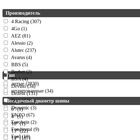
Производитель
4 Racing (307)
4Go (1)
AEZ (81)
Alessio (2)
Alutec (237)
Avarus (4)
BBS (5)
Borbet (2)
Тип
BSA (4)
литые (2830)
Devino (34)
штампованные (34)
Dezent (131)
Dotz (64)
Посадочный диаметр шины
Dynamic (3)
0" (1)
ENZO (67)
4" (1)
Eurobein (2)
10" (1)
Fondmetal (9)
13" (22)
Ford (10)
14" (187)