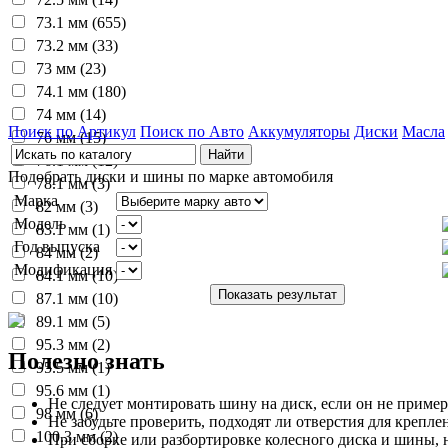
73.1 мм (655)
73.2 мм (33)
73 мм (23)
74.1 мм (180)
74 мм (14)
Поиск по Артикул
Поиск по Авто
Аккумуляторы
Диски
Масла
76 мм (15)
76.1 мм (12)
Подобрать диски и шины по марке автомобиля
78.1 мм (3)
Марка
82 мм (3)
Модель
83.1 мм (1)
Год выпуска
84 мм (2)
Модификация
84.1 мм (10)
87.1 мм (10)
89.1 мм (5)
95.3 мм (2)
Полезно знать
95.5 мм (1)
95.6 мм (1)
Не следует монтировать шину на диск, если он не пример
98 мм (6)
Не забудьте проверить, подходят ли отверстия для креплен
100.3 мм (2)
При сборке или разбортировке колесного диска и шины, 