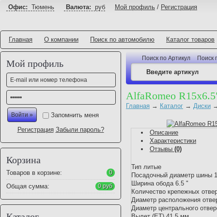
Офис:
Тюмень
Валюта:
руб
Мой профиль
/
Регистрация
Главная
О компании
Поиск по автомобилю
Каталог товаров
Поиск по Артикул
Поиск 
Мой профиль
AlfaRomeo R15x6.5
Главная
→
Каталог
→
Диски
Запомнить меня
Регистрация
Забыли пароль?
Описание
Характеристики
Отзывы
(0)
Корзина
Тип литые
Товаров в корзине:
0
Посадочный диаметр шины 1
Ширина обода 6.5 "
Общая сумма:
0 руб
Количество крепежных отве
Диаметр расположения отве
Диаметр центрального отвер
Каталог
Вылет (ET) 41.5 мм