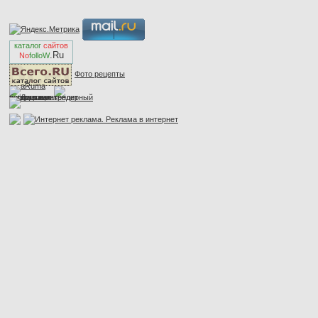
каталог
сайтов
.Ru
No
folloW
Фото рецепты