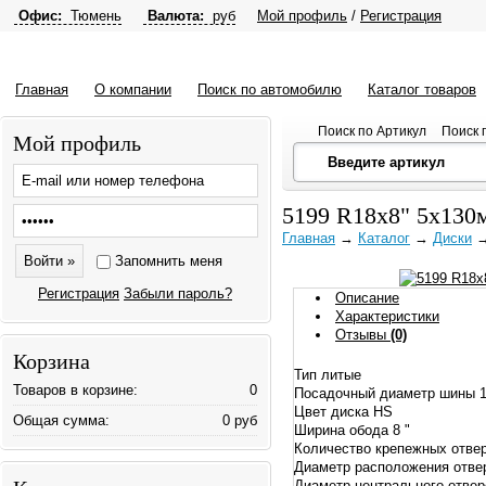
Офис:
Тюмень
Валюта:
руб
Мой профиль
/
Регистрация
Главная
О компании
Поиск по автомобилю
Каталог товаров
Поиск по Артикул
Поиск 
Мой профиль
5199 R18x8" 5x130
Главная
→
Каталог
→
Диски
Запомнить меня
Регистрация
Забыли пароль?
Описание
Характеристики
Отзывы
(0)
Корзина
Тип литые
Товаров в корзине:
0
Посадочный диаметр шины 1
Цвет диска HS
Общая сумма:
0 руб
Ширина обода 8 "
Количество крепежных отве
Диаметр расположения отве
Диаметр центрального отвер