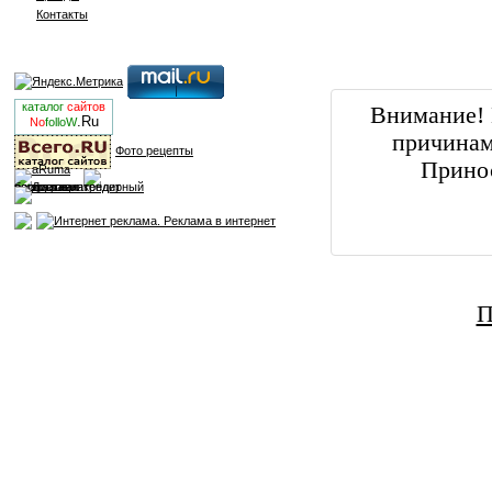
Контакты
каталог
сайтов
Внимание! 
.Ru
No
folloW
причинам
Фото рецепты
Принос
П