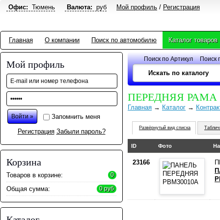
Офис:
Тюмень
Валюта:
руб
Мой профиль
/
Регистрация
Главная
О компании
Поиск по автомобилю
Каталог товаров
Поиск по Артикул
Поиск 
Мой профиль
ПЕРЕДНЯЯ РАМА
Главная
→
Каталог
→
Контрак
Запомнить меня
Развёрнутый вид списка
Таблич
Регистрация
Забыли пароль?
ID
Фото
На
Корзина
23166
П
П
Товаров в корзине:
0
P
Общая сумма:
0 руб
Каталог