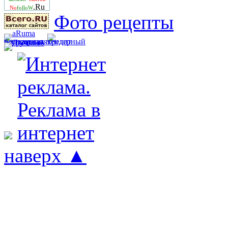
.Ru
No
folloW
Фото рецепты
наверх ▲