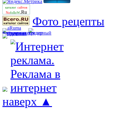
каталог
сайтов
.Ru
No
folloW
Фото рецепты
наверх ▲