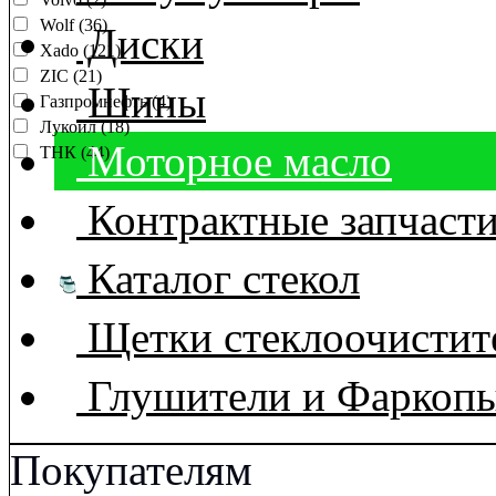
Wolf (36)
Диски
Xado (121)
ZIC (21)
Шины
Газпромнефть (4)
Лукойл (18)
Моторное масло
ТНК (44)
Контрактные запчаст
Каталог стекол
Щетки стеклоочистит
Глушители и Фаркоп
Покупателям