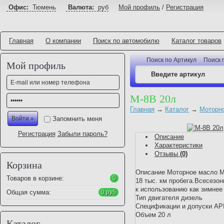
Офис:
Тюмень
Валюта:
руб
Мой профиль
/
Регистрация
Главная
О компании
Поиск по автомобилю
Каталог товаров
Поиск по Артикул
Поиск 
Мой профиль
М-8В 20л
Главная
→
Каталог
→
Моторн
Запомнить меня
Регистрация
Забыли пароль?
Описание
Характеристики
Отзывы
(0)
Корзина
Описание Моторное масло М
Товаров в корзине:
0
18 тыс. км пробега.Всесезо
к использованию как зимне
Общая сумма:
0 руб
Тип двигателя дизель
Спецификации и допуски AP
Объем 20 л
Каталог