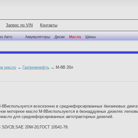
Запрос по VIN
Контакты
по Авто
Аккумуляторы
Диски
Масла
Шины
ое масло
→
Газпромнефть
→
М-8В 20л
-8Виспользуется всесезонно в среднефорсированных бензиновых двигат
нное моторное масло М-8Виспользуются в безнаддувных дизелях легков
е масло для среднефорсированных автотракторных дизелей.
I SD/CB;SAE 20W-20;ГОСТ 10541-78.