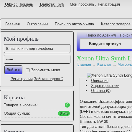
Офис:
Тюмень
Валюта:
руб
Мой профиль
/
Регистрация
Главная
О компании
Поиск по автомобилю
Каталог товаров
Поиск по Артикул
Поиск 
Мой профиль
Xenon Ultra Synth L
Главная
→
Каталог
→
Моторн
Запомнить меня
Регистрация
Забыли пароль?
Описание
Характеристики
Отзывы
(0)
Корзина
Описание Высокоэффективно
Товаров в корзине:
0
двигателей допускающих уве
(DFP) в системе выпуска. п
Общая сумма:
0 руб
Состав масла синтетическо
Вязкость 5W-30
Тип двигателя бензин, дизе
Каталог
Спецификации и допуски ACE