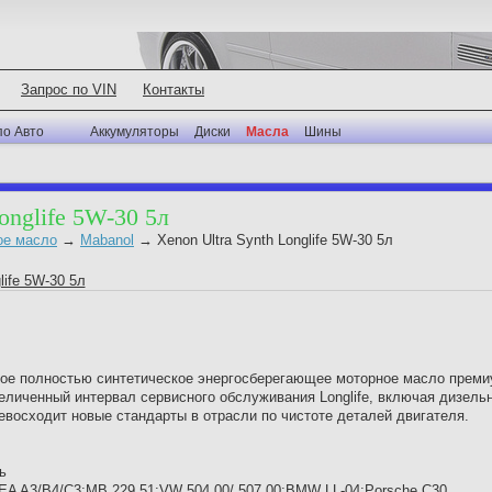
Запрос по VIN
Контакты
по Авто
Аккумуляторы
Диски
Масла
Шины
onglife 5W-30 5л
ое масло
→
Mabanol
→
Xenon Ultra Synth Longlife 5W-30 5л
е полностью синтетическое энергосберегающее моторное масло преми
личенный интервал сервисного обслуживания Longlife, включая дизель
ревосходит новые стандарты в отрасли по чистоте деталей двигателя.
е
ль
A A3/B4/C3;MB 229.51;VW 504 00/ 507 00;BMW LL-04;Porsche C30.