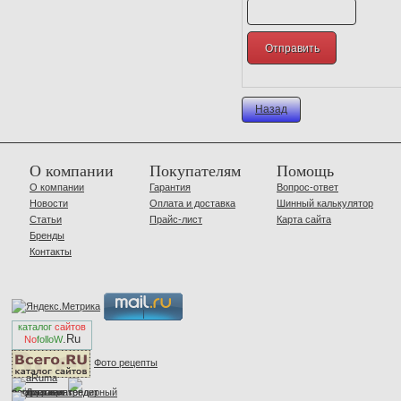
Назад
О компании
Покупателям
Помощь
О компании
Гарантия
Вопрос-ответ
Новости
Оплата и доставка
Шинный калькулятор
Статьи
Прайс-лист
Карта сайта
Бренды
Контакты
каталог
сайтов
.Ru
No
folloW
Фото рецепты