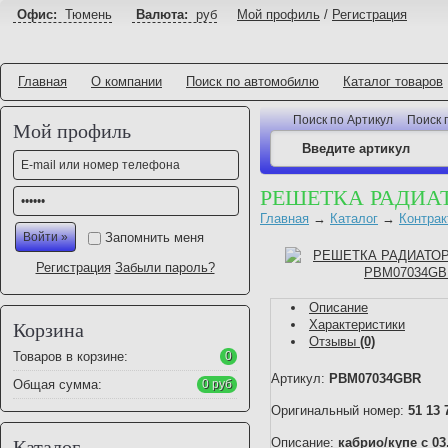
Офис:
Тюмень
Валюта:
руб
Мой профиль
/
Регистрация
Главная
О компании
Поиск по автомобилю
Каталог товаров
Поиск по Артикул
Поиск 
Мой профиль
РЕШЕТКА РАДИАТ
Главная
→
Каталог
→
Контрак
Запомнить меня
Регистрация
Забыли пароль?
Описание
Характеристики
Корзина
Отзывы
(0)
Товаров в корзине:
0
Артикул:
PBM07034GBR
Общая сумма:
0 руб
Оригинальный номер:
51 13 
Описание:
кабрио/купе с 0
Каталог