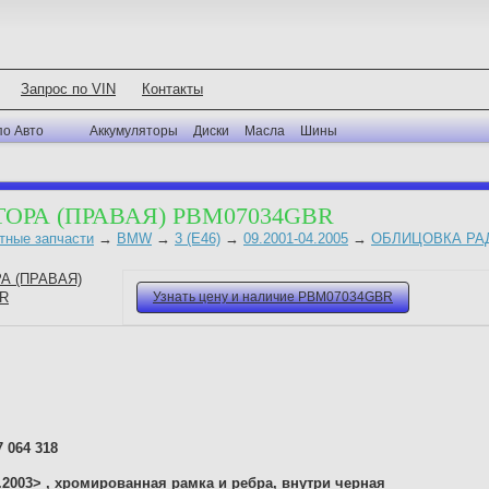
Запрос по VIN
Контакты
по Авто
Аккумуляторы
Диски
Масла
Шины
ОРА (ПРАВАЯ) PBM07034GBR
тные запчасти
→
BMW
→
3 (E46)
→
09.2001-04.2005
→
ОБЛИЦОВКА РА
Узнать цену и наличие PBM07034GBR
7 064 318
3.2003> , хромированная рамка и ребра, внутри черная