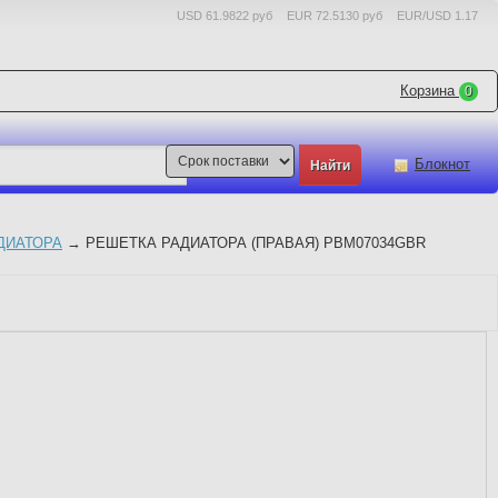
USD 61.9822 руб
EUR 72.5130 руб
EUR/USD 1.17
Корзина
0
Блокнот
ДИАТОРА
→
РЕШЕТКА РАДИАТОРА (ПРАВАЯ) PBM07034GBR