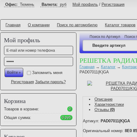
Офис:
Тюмень
Валюта:
руб
Мой профиль
/
Регистрация
Главная
О компании
Поиск по автомобилю
Каталог товаров
Поиск по Артикул
Поиск 
Мой профиль
РЕШЕТКА РАДИАТ
Главная
→
Каталог
→
Контрак
PAD07011(K)GA
Запомнить меня
Регистрация
Забыли пароль?
Описание
Корзина
Характеристики
Товаров в корзине:
0
Отзывы
(0)
Общая сумма:
0 руб
Артикул:
PAD07011(K)GA
Оригинальный номер:
8E0 8
Каталог