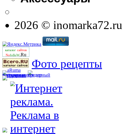
2026 © inomarka72.ru
каталог
сайтов
.Ru
No
folloW
Фото рецепты