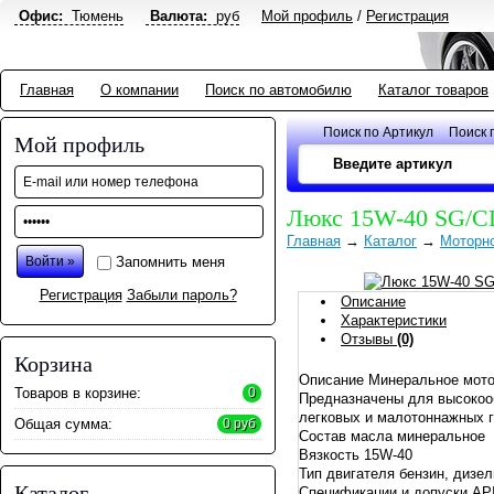
Офис:
Тюмень
Валюта:
руб
Мой профиль
/
Регистрация
Главная
О компании
Поиск по автомобилю
Каталог товаров
Поиск по Артикул
Поиск 
Мой профиль
Люкс 15W-40 SG/C
Главная
→
Каталог
→
Моторн
Запомнить меня
Регистрация
Забыли пароль?
Описание
Характеристики
Отзывы
(0)
Корзина
Описание Минеральное мотор
Товаров в корзине:
0
Предназначены для высокооб
легковых и малотоннажных г
Общая сумма:
0 руб
Состав масла минеральное
Вязкость 15W-40
Тип двигателя бензин, дизе
Каталог
Спецификации и допуски A