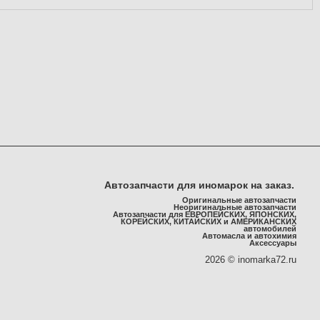
Автозапчасти для иномарок на заказ.
Оригинальные автозапчасти
Неоригинальные автозапчасти
Автозапчасти для ЕВРОПЕЙСКИХ, ЯПОНСКИХ,
КОРЕЙСКИХ, КИТАЙСКИХ и АМЕРИКАНСКИХ
автомобилей
Автомасла и автохимия
Аксессуары
2026 © inomarka72.ru