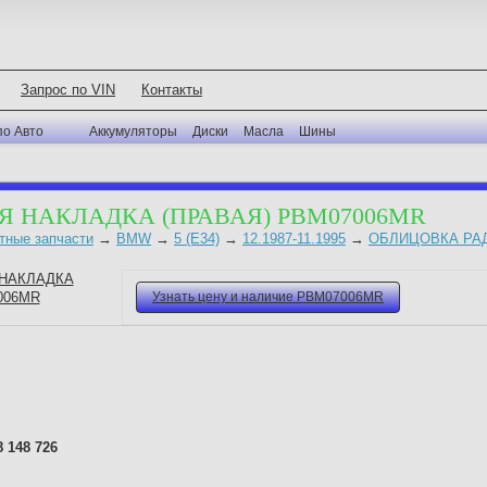
Запрос по VIN
Контакты
по Авто
Аккумуляторы
Диски
Масла
Шины
 НАКЛАДКА (ПРАВАЯ) PBM07006MR
тные запчасти
→
BMW
→
5 (E34)
→
12.1987-11.1995
→
ОБЛИЦОВКА РА
Узнать цену и наличие PBM07006MR
8 148 726