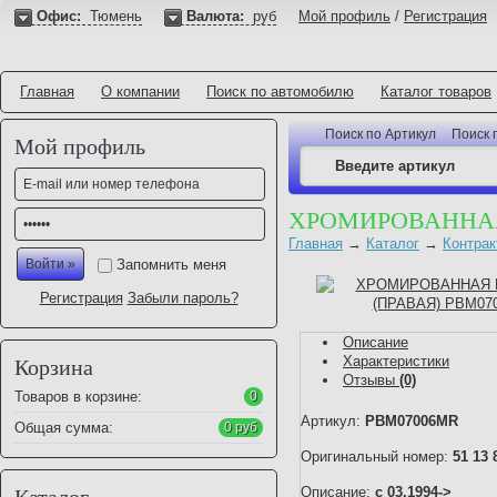
Офис:
Тюмень
Валюта:
руб
Мой профиль
/
Регистрация
Главная
О компании
Поиск по автомобилю
Каталог товаров
Поиск по Артикул
Поиск 
Мой профиль
ХРОМИРОВАННАЯ
Главная
→
Каталог
→
Контрак
Запомнить меня
Регистрация
Забыли пароль?
Описание
Характеристики
Корзина
Отзывы
(0)
Товаров в корзине:
0
Артикул:
PBM07006MR
Общая сумма:
0 руб
Оригинальный номер:
51 13 
Описание:
с 03.1994->
Каталог