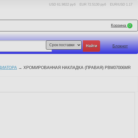
USD 61.9822 руб
EUR 72.5130 руб
EUR/USD 1.17
Корзина
0
Блокнот
ДИАТОРА
→
ХРОМИРОВАННАЯ НАКЛАДКА (ПРАВАЯ) PBM07006MR