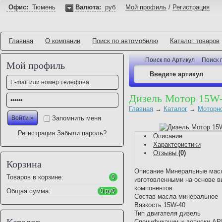
Офис:
Тюмень
Валюта:
руб
Мой профиль
/
Регистрация
Главная
О компании
Поиск по автомобилю
Каталог товаров
Поиск по Артикул
Поиск 
Мой профиль
Дизель Мотор 15W-
Главная
→
Каталог
→
Моторн
Запомнить меня
Регистрация
Забыли пароль?
Описание
Характеристики
Отзывы
(0)
Корзина
Описание Минеральные масл
Товаров в корзине:
0
изготовленными на основе 
компонентов.
Общая сумма:
0 руб
Состав масла минеральное
Вязкость 15W-40
Тип двигателя дизель
Каталог
Спецификации и допуски AP