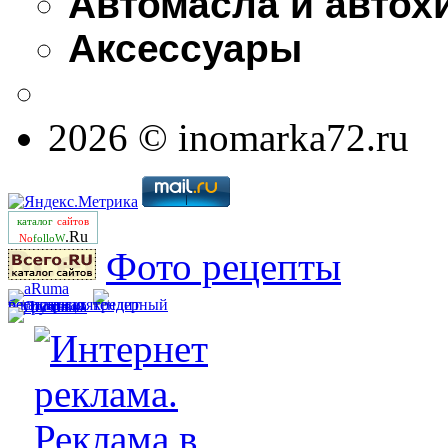
Автомасла и автох
Аксессуары
2026 © inomarka72.ru
каталог
сайтов
.Ru
No
folloW
Фото рецепты