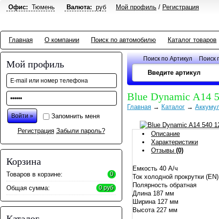
Офис:
Тюмень
Валюта:
руб
Мой профиль
/
Регистрация
Главная
О компании
Поиск по автомобилю
Каталог товаров
Поиск по Артикул
Поиск 
Мой профиль
Blue Dynamic A14 5
Главная
→
Каталог
→
Аккуму
Запомнить меня
Регистрация
Забыли пароль?
Описание
Характеристики
Отзывы
(0)
Корзина
Емкость 40 А/ч
Товаров в корзине:
0
Ток холодной прокрутки (EN
Полярность обратная
Общая сумма:
0 руб
Длина 187 мм
Ширина 127 мм
Высота 227 мм
Каталог