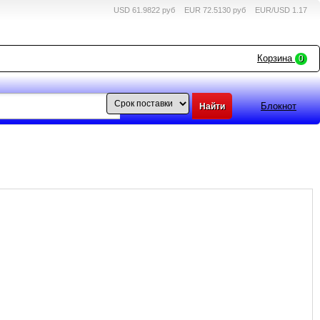
USD 61.9822 руб
EUR 72.5130 руб
EUR/USD 1.17
Корзина
0
Блокнот