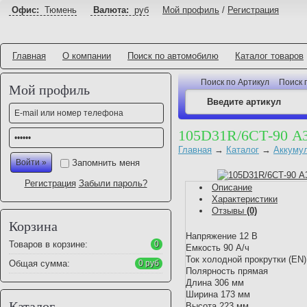
Офис:
Тюмень
Валюта:
руб
Мой профиль
/
Регистрация
Главная
О компании
Поиск по автомобилю
Каталог товаров
Поиск по Артикул
Поиск 
Мой профиль
105D31R/6СТ-90 АЗ
Главная
→
Каталог
→
Аккуму
Запомнить меня
Регистрация
Забыли пароль?
Описание
Характеристики
Отзывы
(0)
Корзина
Напряжение 12 В
Товаров в корзине:
0
Емкость 90 А/ч
Ток холодной прокрутки (EN) 
Общая сумма:
0 руб
Полярность прямая
Длина 306 мм
Ширина 173 мм
Каталог
Высота 223 мм