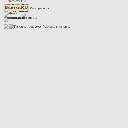
.Ru
No
folloW
Фото рецепты