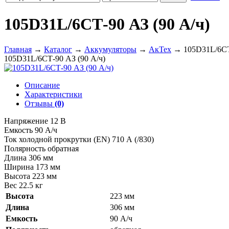
105D31L/6СТ-90 АЗ (90 А/ч)
Главная
→
Каталог
→
Аккумуляторы
→
АкТех
→
105D31L/6СТ
105D31L/6СТ-90 АЗ (90 А/ч)
Описание
Характеристики
Отзывы
(0)
Напряжение 12 В
Емкость 90 А/ч
Ток холодной прокрутки (EN) 710 А (/830)
Полярность обратная
Длина 306 мм
Ширина 173 мм
Высота 223 мм
Вес 22.5 кг
Высота
223 мм
Длина
306 мм
Емкость
90 А/ч