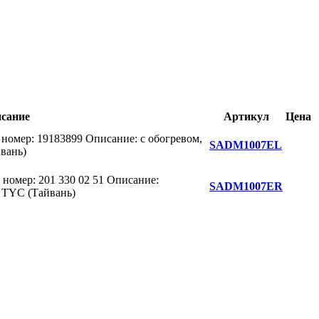
сание
Артикул
Цена
омер: 19183899 Описание: с обогревом,
SADM1007EL
вань)
омер: 201 330 02 51 Описание:
SADM1007ER
: TYC (Тайвань)