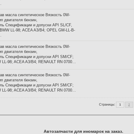
…
ав масла синтетическое Вязкость 0W-
ип двигателя бензин,
ль Спецификации и допуски API SL/CF,
BMW LL-98; ACEA A3/B4; OPEL GM-LL-B-
…
ав масла синтетическое Вязкость 0W-
ип двигателя бензин,
ль Спецификации и допуски API SM/CF;
 LL-98; ACEA A3/B4; RENAULT RN 0700…
ав масла синтетическое Вязкость 0W-
ип двигателя бензин,
ль Спецификации и допуски API SM/CF;
 LL-98; ACEA A3/B4; RENAULT RN 0700…
Страницы:
1
2
Автозапчасти для иномарок на заказ.