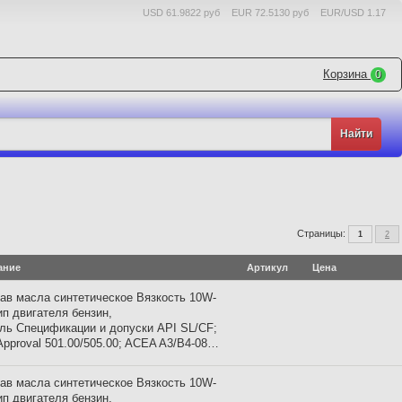
USD 61.9822 руб
EUR 72.5130 руб
EUR/USD 1.17
Корзина
0
Страницы:
1
2
ание
Артикул
Цена
ав масла синтетическое Вязкость 10W-
ип двигателя бензин,
ль Спецификации и допуски API SL/CF;
pproval 501.00/505.00; ACEA A3/B4-08…
ав масла синтетическое Вязкость 10W-
ип двигателя бензин,