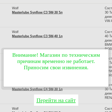
Wolf
Сост
Masterlube Synflow C3 5W-30 5л
30 Т
дизе
VW A
Wolf
Сост
Masterlube Synflow C3 5W-40 1л
40 Т
дизе
BMW 
POR
Внимание! Магазин по техническим
Wolf
Сост
причинам временно не работает.
Masterlube Synflow C3 5W-40 5л
40 Т
Приносим свои извинения.
дизе
BMW 
POR
Wolf
Сост
Masterlube Synflow C4 5W-30 1л
30 Т
дизе
REN
Перейти на сайт
Wolf
Сост