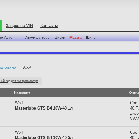
Запрос по VIN
Контакты
по Авто
Аккумуляторы
Диски
Масла
Шины
ое масло
→ Wolf
ный вид для быстрого обзора
Название
Опис
Wolf
Сост
Masterlube GTS B4 10W-40 1л
40 Т
дизе
VW A
Wolf
Сост
Masterlube GTS B4 10W-40 5л
40 Т