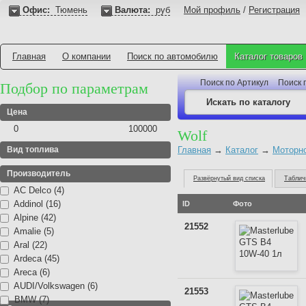
Офис:
Тюмень
Валюта:
руб
Мой профиль
/
Регистрация
Главная
О компании
Поиск по автомобилю
Каталог товаров
Поиск по Артикул
Поиск 
Подбор по параметрам
Цена
0
100000
Wolf
Вид топлива
Главная
→
Каталог
→
Моторн
Производитель
Развёрнутый вид списка
Таблич
AC Delco (4)
Addinol (16)
ID
Фото
Alpine (42)
21552
Amalie (5)
Aral (22)
Ardeca (45)
Areca (6)
AUDI/Volkswagen (6)
21553
BMW (7)