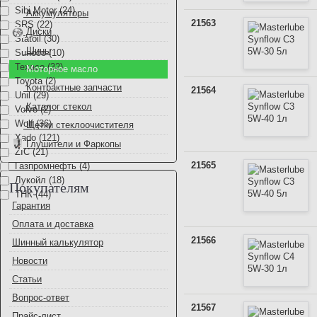
Sibi Motor (24)
Аккумуляторы
21563
SRS (22)
Диски
Statoil (30)
Шины
Sunoco (10)
Texaco (32)
Моторное масло
Toyota (2)
Контрактные запчасти
21564
Unil (29)
Каталог стекол
Volvo (2)
Wolf (36)
Щетки стеклоочистителя
Xado (121)
Глушители и Фаркопы
ZIC (21)
21565
Газпромнефть (4)
Лукойл (18)
Покупателям
ТНК (44)
Гарантия
Оплата и доставка
21566
Шинный калькулятор
Новости
Статьи
Вопрос-ответ
21567
Прайс-лист