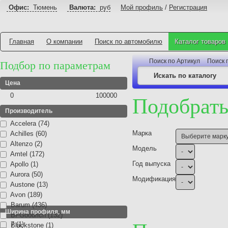
Офис:
Тюмень
Валюта:
руб
Мой профиль
/
Регистрация
Главная
О компании
Поиск по автомобилю
Каталог товаров
Поиск по Артикул
Поиск 
Подбор по параметрам
Цена
0
100000
Подобрать
Производитель
Accelera (74)
Марка
Achilles (60)
Altenzo (2)
Модель
Amtel (172)
Год выпуска
Apollo (1)
Aurora (50)
Модификация
Austone (13)
Avon (189)
Barum (436)
Ширина профиля, мм
BFGoodrich (132)
7 (1)
Blackstone (1)