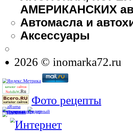
АМЕРИКАНСКИХ ав
Автомасла и автох
Аксессуары
2026 © inomarka72.ru
каталог
сайтов
.Ru
No
folloW
Фото рецепты