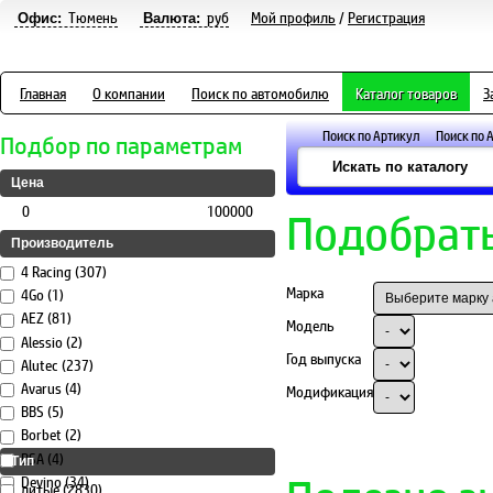
Тюмень
руб
Мой профиль
/
Регистрация
Офис:
Валюта:
Главная
О компании
Поиск по автомобилю
Каталог товаров
З
Поиск по Артикул
Поиск по 
Подбор по параметрам
Цена
0
100000
Подобрать
Производитель
4 Racing (307)
Марка
4Go (1)
AEZ (81)
Модель
Alessio (2)
Год выпуска
Alutec (237)
Avarus (4)
Модификация
BBS (5)
Borbet (2)
BSA (4)
Тип
Devino (34)
литые (2830)