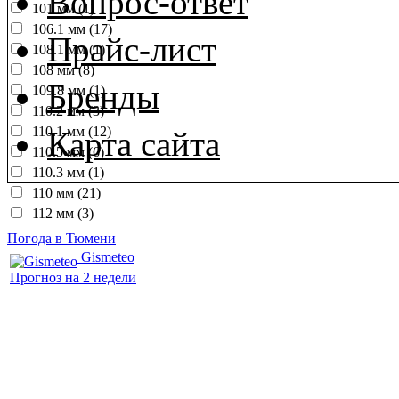
Вопрос-ответ
101 мм (1)
106.1 мм (17)
Прайс-лист
108.1 мм (1)
108 мм (8)
Бренды
109.8 мм (1)
110.2 мм (3)
110.1 мм (12)
Карта сайта
110.5 мм (6)
110.3 мм (1)
110 мм (21)
112 мм (3)
Погода в Тюмени
Gismeteo
Прогноз на 2 недели