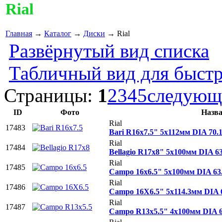
Rial
Главная
→
Каталог
→
Диски
→ Rial
Развёрнутый вид списка
Табличный вид для быстр
Страницы:
1
2
3
4
5
следующ
ID
Фото
Назва
Rial
17483
Bari R16x7.5" 5x112мм DIA 70
Rial
17484
Bellagio R17x8" 5x100мм DIA 
Rial
17485
Campo 16x6.5" 5x100мм DIA 6
Rial
17486
Campo 16X6.5" 5x114.3мм DIA
Rial
17487
Campo R13x5.5" 4x100мм DIA 