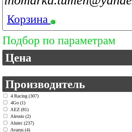
inomarka.tumen@yande
Корзина
0
Подбор по параметрам
Цена
Производитель
4 Racing (307)
4Go (1)
AEZ (81)
Alessio (2)
Alutec (237)
Avarus (4)