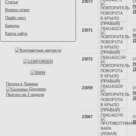
23073
О
Статьи
П
Вопрос-ответ
Z
Прайс-лист
Бренды
23071
О
Карта сайта
П
Z
23072
О
П
Z
Погода в Тюмени
23059
О
Gismeteo
П
Прогноз на 2 недели
Z
23067
О
П