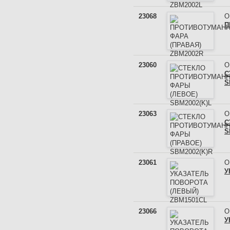
23068
О
П
23060
О
С
S
23063
О
С
S
23061
О
У
23066
О
У