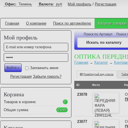
Офис:
Тюмень
Валюта:
руб
Мой профиль
/
Регистрация
Главная
О компании
Поиск по автомобилю
Каталог товаров
Поиск по Артикул
Поиск 
Мой профиль
ОПТИКА ПЕРЕДН
Главная
→
Каталог
→
Контрак
Запомнить меня
Развёрнутый вид списка
Табл
Регистрация
Забыли пароль?
ID
Фото
На
Корзина
23078
О
П
Товаров в корзине:
0
Общая сумма:
0 руб
23077
О
П
Каталог