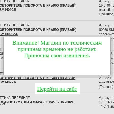
ПТИКА ПЕРЕДНЯЯ
Артикул:
ОВТОРИТЕЛЬ ПОВОРОТА В КРЫЛО (ПРАВЫЙ)
19 9 404 
BM1402CR
рамкой, п
Производ
ПТИКА ПЕРЕДНЯЯ
Артикул:
ОВТОРИТЕЛЬ ПОВОРОТА В КРЫЛО (ПРАВЫЙ)
60260-SM
BM1402CSR
серебрис
(E36) Пр
Внимание! Магазин по техническим
причинам временно не работает.
ПТИКА ПЕРЕДНЯЯ
Артикул:
ОВТОРИТЕЛЬ ПОВОРОТА В КРЫЛО (ПРАВЫЙ)
1U 09 53
Приносим свои извинения.
BM1402DR
подходит 
Производ
ПТИКА ПЕРЕДНЯЯ
Артикул:
ОВТОРИТЕЛЬ ПОВОРОТА В КРЫЛО (ПРАВЫЙ)
210 820 
BM1402YR
для BMW 
(Тайвань)
Перейти на сайт
ПТИКА ПЕРЕДНЯЯ
Артикул:
РОТИВОТУМАННАЯ ФАРА (ЛЕВАЯ) ZBM2002L
17 8 360
TYC (Тай