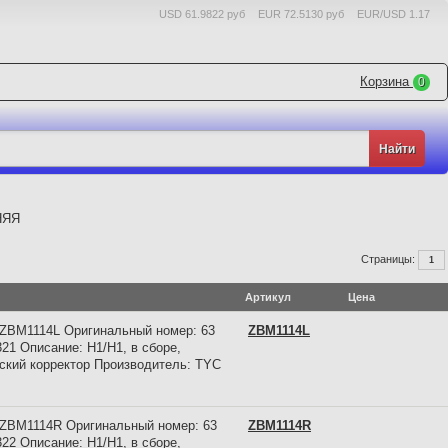
USD 61.9822 руб
EUR 72.5130 руб
EUR/USD 1.17
Корзина
0
НЯЯ
Страницы:
1
Артикул
Цена
 ZBM1114L Оригинальный номер: 63
ZBM1114L
321 Описание: Н1/Н1, в сборе,
ский корректор Производитель: TYC
 ZBM1114R Оригинальный номер: 63
ZBM1114R
322 Описание: Н1/Н1, в сборе,