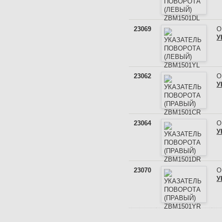
23069
О
У
23062
О
У
23064
О
У
23070
О
У