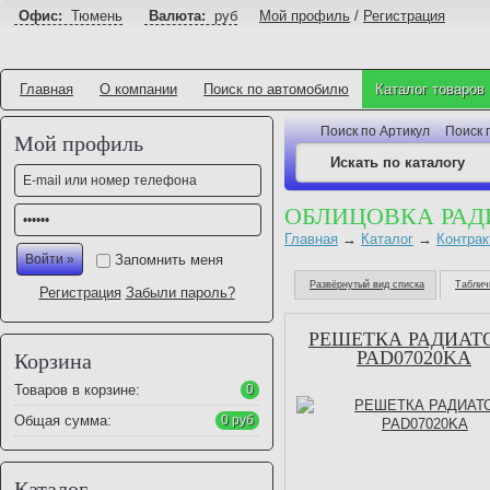
Офис:
Тюмень
Валюта:
руб
Мой профиль
/
Регистрация
Главная
О компании
Поиск по автомобилю
Каталог товаров
Поиск по Артикул
Поиск 
Мой профиль
ОБЛИЦОВКА РАД
Главная
→
Каталог
→
Контрак
Запомнить меня
Развёрнутый вид списка
Таблич
Регистрация
Забыли пароль?
РЕШЕТКА РАДИАТ
PAD07020KA
Корзина
Товаров в корзине:
0
Общая сумма:
0 руб
Каталог