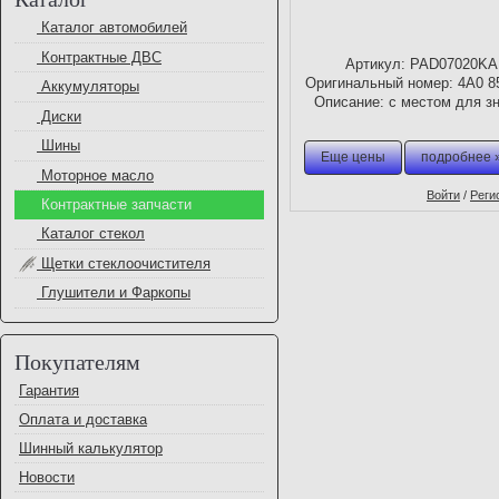
Каталог автомобилей
Контрактные ДВС
Артикул: PAD07020KA
Оригинальный номер: 4A0 8
Аккумуляторы
Описание: с местом для з
Диски
Производитель: Dingliang (К
Шины
Еще цены
подробнее 
Моторное масло
Войти
/
Реги
Контрактные запчасти
Каталог стекол
Щетки стеклоочистителя
Глушители и Фаркопы
Покупателям
Гарантия
Оплата и доставка
Шинный калькулятор
Новости