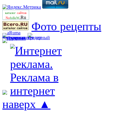
каталог
сайтов
.Ru
No
folloW
Фото рецепты
наверх ▲