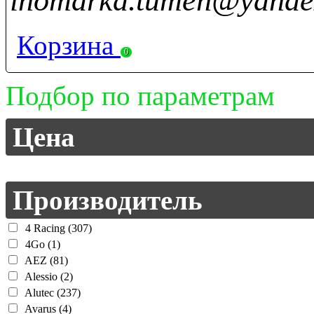
inomarka.tumen@yande
Корзина
0
Подбор по параметрам
Цена
Производитель
4 Racing (307)
4Go (1)
AEZ (81)
Alessio (2)
Alutec (237)
Avarus (4)