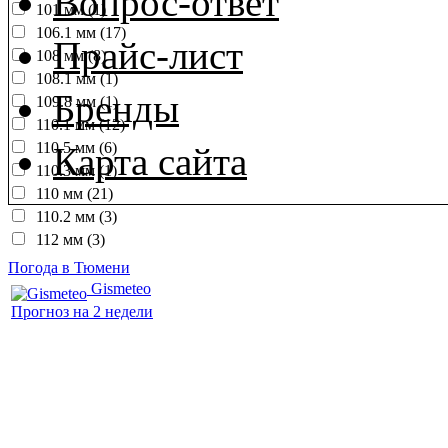
Вопрос-ответ
101 мм (1)
106.1 мм (17)
Прайс-лист
108 мм (8)
108.1 мм (1)
Бренды
109.8 мм (1)
110.1 мм (12)
110.5 мм (6)
Карта сайта
110.3 мм (1)
110 мм (21)
110.2 мм (3)
112 мм (3)
Погода в Тюмени
Gismeteo
Прогноз на 2 недели