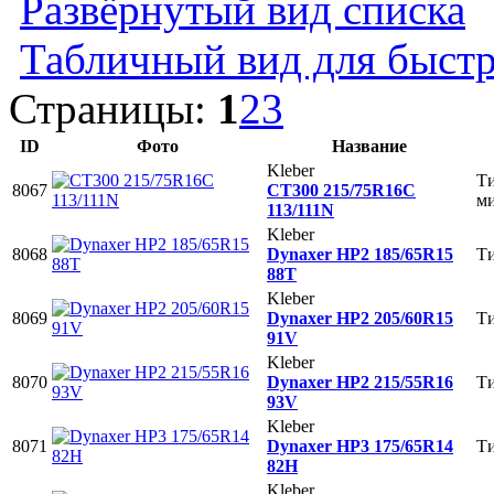
Развёрнутый вид списка
Табличный вид для быстр
Страницы:
1
2
3
ID
Фото
Название
Kleber
Ти
8067
CT300 215/75R16C
м
113/111N
Kleber
8068
Dynaxer HP2 185/65R15
Ти
88T
Kleber
8069
Dynaxer HP2 205/60R15
Ти
91V
Kleber
8070
Dynaxer HP2 215/55R16
Ти
93V
Kleber
8071
Dynaxer HP3 175/65R14
Ти
82H
Kleber