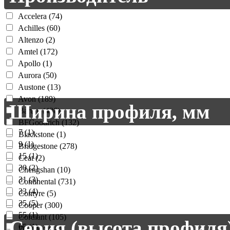
Accelera (74)
Achilles (60)
Altenzo (2)
Amtel (172)
Apollo (1)
Aurora (50)
Austone (13)
Avon (189)
Ширина профиля, мм
Barum (436)
BFGoodrich (132)
7 (1)
Blackstone (1)
9 (1)
Bridgestone (278)
15 (1)
Ceat (2)
30 (2)
Chengshan (10)
31 (3)
Continental (731)
33 (4)
Contyre (5)
35 (5)
Cooper (300)
55 (1)
Cordiant (105)
Серия (высота профиля
65 (1)
Daewoo (18)