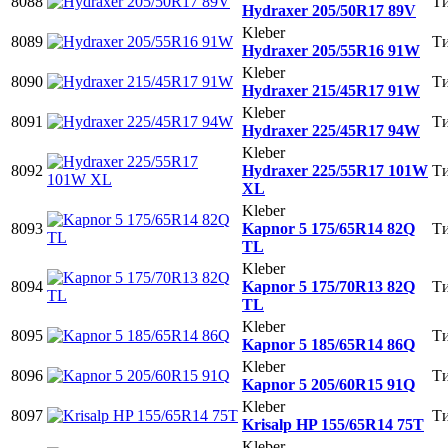
8088
Ти
Hydraxer 205/50R17 89V
Kleber
8089
Ти
Hydraxer 205/55R16 91W
Kleber
8090
Ти
Hydraxer 215/45R17 91W
Kleber
8091
Ти
Hydraxer 225/45R17 94W
Kleber
8092
Hydraxer 225/55R17 101W
Ти
XL
Kleber
8093
Kapnor 5 175/65R14 82Q
Ти
TL
Kleber
8094
Kapnor 5 175/70R13 82Q
Ти
TL
Kleber
8095
Ти
Kapnor 5 185/65R14 86Q
Kleber
8096
Ти
Kapnor 5 205/60R15 91Q
Kleber
8097
Ти
Krisalp HP 155/65R14 75T
Kleber