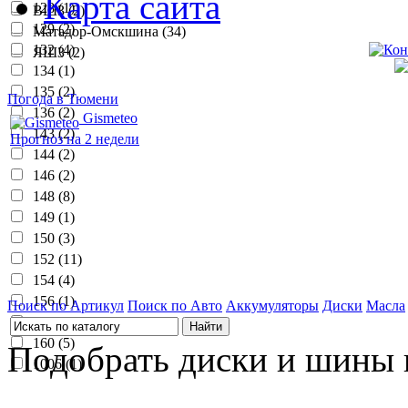
Карта сайта
128 (1)
ВШЗ (2)
129 (2)
Матадор-Омскшина (34)
132 (4)
ЯШЗ (2)
134 (1)
135 (2)
Погода в Тюмени
136 (2)
Gismeteo
143 (2)
Прогноз на 2 недели
144 (2)
146 (2)
148 (8)
149 (1)
150 (3)
152 (11)
154 (4)
156 (1)
Поиск по Артикул
Поиск по Авто
Аккумуляторы
Диски
Масла
158 (1)
160 (5)
Подобрать диски и шины 
1006 (1)