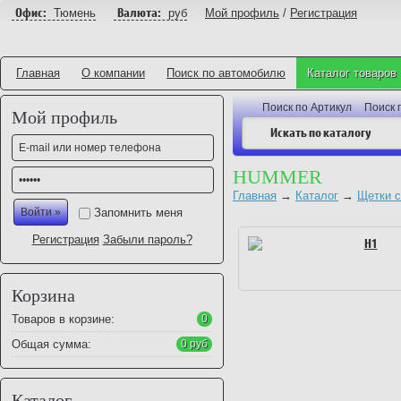
Офис:
Валюта:
Тюмень
руб
Мой профиль
/
Регистрация
Главная
О компании
Поиск по автомобилю
Каталог товаров
Поиск по Артикул
Поиск 
Мой профиль
HUMMER
Главная
→
Каталог
→
Щетки с
Запомнить меня
Регистрация
Забыли пароль?
H1
Корзина
Товаров в корзине:
0
Общая сумма:
0 руб
Каталог